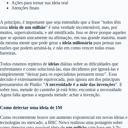
Ações para tornar sua ideia real
Atenções finais
A princípio, é importante que seja entendido que a frase “todos têm
uma
ideia
de um milhão
” é uma verdade incontestável, mas, por
muitos, supervalorizada, e até mistificada. Isso se deve porque aqueles
que se apoiam unicamente na afirmação, em sua grande maioria, usam
da mesma mente que pode gerar a
ideia milionária
para pensar nas
razões que podem arruiná-la, e não em como vencer todas essas
barreiras.
Todos estamos repletos de
ideias
diárias sobre as dificuldades que
enfrentamos e como solucioná-las, mas decidimos por ignorá-las e
simplesmente “deixar para os especialistas pensarem nisso”. Essa
decisão é extremamente equivocada, pois ignora um dos principais
pensamentos de Platão: “
A necessidade é a mãe das invenções
”. E
sobre isso, metade do caminho já está feito: encontrar a necessidade.
Agora falta apenas a segunda metade: achar a invenção.
Como detectar uma ideia de 1M
Como recentemente houve um aumento exponencial em novas ideias e
tecnologias no mercado, a BBC News realizou uma postagem sobre
como detectar uma possível ideia de
um milhão
com base em 3 Ts: