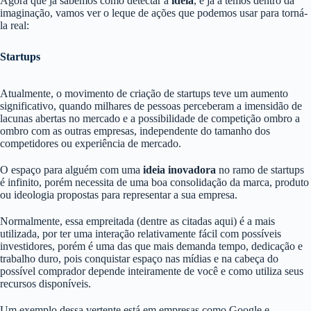
Agora que já sabemos como detectar a
ideia
, e já a temos dentro da
imaginação, vamos ver o leque de ações que podemos usar para torná-
la real:
Startups
Atualmente, o movimento de criação de startups teve um aumento
significativo, quando milhares de pessoas perceberam a imensidão de
lacunas abertas no mercado e a possibilidade de competição ombro a
ombro com as outras empresas, independente do tamanho dos
competidores ou experiência de mercado.
O espaço para alguém com uma
ideia inovadora
no ramo de startups
é infinito, porém necessita de uma boa consolidação da marca, produto
ou ideologia propostas para representar a sua empresa.
Normalmente, essa empreitada (dentre as citadas aqui) é a mais
utilizada, por ter uma interação relativamente fácil com possíveis
investidores, porém é uma das que mais demanda tempo, dedicação e
trabalho duro, pois conquistar espaço nas mídias e na cabeça do
possível comprador depende inteiramente de você e como utiliza seus
recursos disponíveis.
Um exemplo dessa vertente está em empresas como Google e